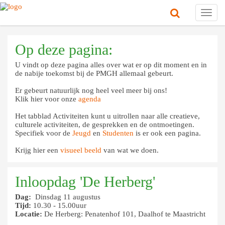
Toggl
navig
Op deze pagina:
U vindt op deze pagina alles over wat er op dit moment en in
de nabije toekomst bij de PMGH allemaal gebeurt.
Er gebeurt natuurlijk nog heel veel meer bij ons!
Klik hier voor onze
agenda
Het tabblad Activiteiten kunt u uitrollen naar alle creatieve,
culturele activiteiten, de gesprekken en de ontmoetingen.
Specifiek voor de
Jeugd
en
Studenten
is er ook een pagina.
Krijg hier een
visueel beeld
van wat we doen.
Inloopdag 'De Herberg'
Dag:
Dinsdag 11 augustus
Tijd:
10.30 - 15.00uur
Locatie:
De Herberg: Penatenhof 101, Daalhof te Maastricht