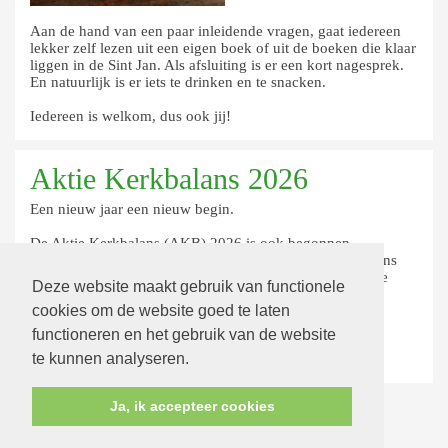
Aan de hand van een paar inleidende vragen, gaat iedereen
lekker zelf lezen uit een eigen boek of uit de boeken die klaar
liggen in de Sint Jan. Als afsluiting is er een kort nagesprek.
En natuurlijk is er iets te drinken en te snacken.
Iedereen is welkom, dus ook jij!
Aktie Kerkbalans 2026
Een nieuw jaar een nieuw begin.
De Aktie Kerkbalans (AKB) 2026 is ook begonnen.
U leest
hier
de folder met informatie over waar Kerkbalans
voor wordt ingezet en over uw mogelijkheden om mee te
Deze website maakt gebruik van functionele
doen.
cookies om de website goed te laten
Lees onder de groene button zoveel meer!
functioneren en het gebruik van de website
lees meer »
te kunnen analyseren.
Ja, ik accepteer cookies