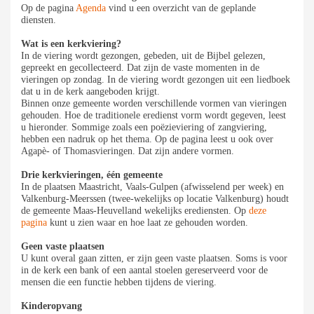
Op de pagina
Agenda
vind u een overzicht van de geplande
diensten.
Wat is een kerkviering?
In de viering wordt gezongen, gebeden, uit de Bijbel gelezen,
gepreekt en gecollecteerd. Dat zijn de vaste momenten in de
vieringen op zondag. In de viering wordt gezongen uit een liedboek
dat u in de kerk aangeboden krijgt.
Binnen onze gemeente worden verschillende vormen van vieringen
gehouden. Hoe de traditionele eredienst vorm wordt gegeven, leest
u hieronder. Sommige zoals een poëzieviering of zangviering,
hebben een nadruk op het thema. Op de pagina leest u ook over
Agapè- of Thomasvieringen. Dat zijn andere vormen.
Drie kerkvieringen, één gemeente
In de plaatsen Maastricht, Vaals-Gulpen (afwisselend per week) en
Valkenburg-Meerssen (twee-wekelijks op locatie Valkenburg) houdt
de gemeente Maas-Heuvelland wekelijks erediensten. Op
deze
pagina
kunt u zien waar en hoe laat ze gehouden worden.
Geen vaste plaatsen
U kunt overal gaan zitten, er zijn geen vaste plaatsen. Soms is voor
in de kerk een bank of een aantal stoelen gereserveerd voor de
mensen die een functie hebben tijdens de viering.
Kinderopvang