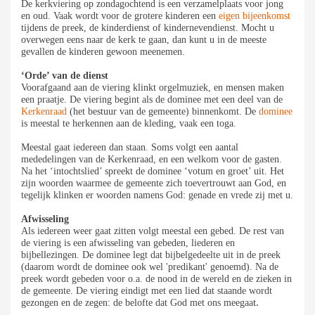
De kerkviering op zondagochtend is een verzamelplaats voor jong
en oud. Vaak wordt voor de grotere kinderen een
eigen bijeenkomst
tijdens de preek, de kinderdienst of kindernevendienst. Mocht u
overwegen eens naar de kerk te gaan, dan kunt u in de meeste
gevallen de kinderen gewoon meenemen.
‘Orde’ van de dienst
Voorafgaand aan de viering klinkt orgelmuziek, en mensen maken
een praatje. De viering begint als de dominee met een deel van de
Kerkenraad
(het bestuur van de gemeente) binnenkomt. De
dominee
is meestal te herkennen aan de kleding, vaak een toga.
Meestal gaat iedereen dan staan. Soms volgt een aantal
mededelingen van de Kerkenraad, en een welkom voor de gasten.
Na het ‘intochtslied’ spreekt de dominee ‘votum en groet’ uit. Het
zijn woorden waarmee de gemeente zich toevertrouwt aan God, en
tegelijk klinken er woorden namens God: genade en vrede zij met u.
Afwisseling
Als iedereen weer gaat zitten volgt meestal een gebed. De rest van
de viering is een afwisseling van gebeden, liederen en
bijbellezingen. De dominee legt dat bijbelgedeelte uit in de preek
(daarom wordt de dominee ook wel 'predikant' genoemd). Na de
preek wordt gebeden voor o.a. de nood in de wereld en de zieken in
de gemeente. De viering eindigt met een lied dat staande wordt
t.
gezongen en de zegen: de belofte dat God met ons meegaa