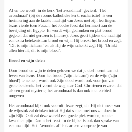
Af en toe wordt in de kerk ‘het avondmaal’ gevierd. ‘Het
avondmaal’ (bij de rooms-katholieke kerk: eucharistie) is een
herinnering aan de laatste maaltijd van Jezus met zijn leerlingen.
Jezus vierde toen Pesach, het Joodse feest dat herinnert aan de
bevrijding uit Egypte. Er wordt wijn gedronken en plat brood
gegeten dat niet gerezen is (matses). Jezus geeft tijdens die maaltijd
een extra betekenis aan brood en wijn. Hij breekt het brood en zegt:
‘Dit is mijn lichaam’ en als Hij de wijn schenkt zegt Hij: ‘Drinkt
allen hieruit, dit is mijn bloed’.
Brood en wijn delen
Door brood en wijn te delen geloven we dat je deel neemt aan het
leven van Jezus. Door het brood ('zijn lichaam') en de wijn ('zijn
bloed') te nemen, wordt ook Zijn dood wordt ook voor jou van
grote betekenis: het vormt de weg naar God. Christenen ervaren dat
als een groot mysterie, het avondmaal is dan ook met eerbied
omgeven.
Het avondmaal kijkt ook vooruit: Jezus zegt, dat Hij niet meer van
de wijnstok zal drinken totdat Hij dat samen met ons zal doen in
zijn Rijk. Ooit zal deze wereld een goede plek worden, zonder
kwaad en pijn. Dan is het feest. In de bijbel is ook dan sprake van
een maaltijd. Het ‘avondmaal’ is daar een voorproefje van.