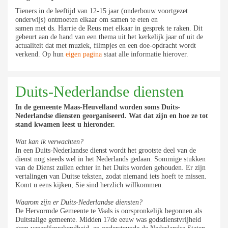
Tieners in de
leeftijd van 12-15 jaar (onderbouw voortgezet
on
derwijs) ontmoeten elkaar om samen te eten en
sa
men met ds. Harrie de Reus met elkaar in gesprek te
raken. Dit
gebeurt aan de hand van een thema uit
het kerkelijk jaar of uit de
actualiteit dat met muziek,
filmpjes en een doe-opdracht wordt
verkend. Op hun
eigen pagina
staat alle informatie hierover.
Duits-Nederlandse diensten
In de gemeente Maas-Heuvelland worden soms Duits-
Nederlandse diensten georganiseerd. Wat dat zijn en hoe ze tot
stand kwamen leest u hieronder.
Wat kan ik verwachten?
In een Duits-Nederlandse dienst wordt het grootste deel van de
dienst nog steeds wel in het Nederlands gedaan. Sommige stukken
van de Dienst zullen echter in het Duits worden gehouden. Er zijn
vertalingen van Duitse teksten, zodat niemand iets hoeft te missen.
Komt u eens kijken, Sie sind herzlich willkommen
.
Waarom zijn er Duits-Nederlandse diensten?
De Hervormde Gemeente te Vaals is oorspronkelijk begonnen als
Duitstalige gemeente. Midden 17de eeuw was godsdienstvrijheid