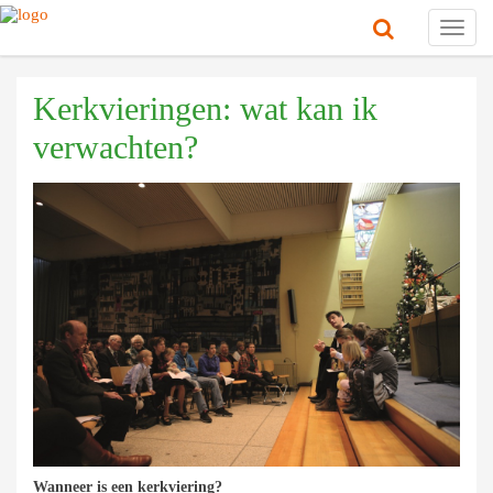
Toggl
navig
Kerkvieringen: wat kan ik
verwachten?
Wanneer is een kerkviering?