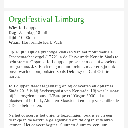
Orgelfestival Limburg
Wie:
Jo Louppen
Dag:
Zaterdag 18 juli
Tijd:
16.00uur
Waar:
Hervormde Kerk Vaals
Op 18 juli zijn de prachtige klanken van het monumentale
Teschemacher orgel (1772) in de Hervormde Kerk in Vaals te
beluisteren. Organist Jo Louppen presenteert een afwisselend
programma. J.S. Bach mag niet ontbreken, maar er zijn ook
onverwachte componisten zoals Debussy en Carl Orff te
horen.
Jo Louppen treedt regelmatig op bij concerten en opnames.
Sinds 2013 is hij Stadsorganist van Kerkrade. Hij was laureaat
bij het orgelconcours “L’Europe et l’Orgue 2000” dat
plaatsvond in Luik, Aken en Maastricht en is op verschillende
CDs te beluisteren.
Na het concert is het orgel te bezichtigen; ook is er bij een
drankje in de kerktuin gelegenheid om de organist te leren
kennen. Het concert begint 16 uur en duurt ca. een uur.