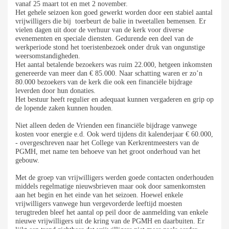
vanaf 25 maart tot en met 2 november.
Het gehele seizoen kon goed gewerkt worden door een stabiel aantal
vrijwilligers die bij toerbeurt de balie in tweetallen bemensen. Er
vielen dagen uit door de verhuur van de kerk voor diverse
evenementen en speciale diensten. Gedurende een deel van de
werkperiode stond het toeristenbezoek onder druk van ongunstige
weersomstandigheden.
Het aantal betalende bezoekers was ruim 22.000, hetgeen inkomsten
genereerde van meer dan € 85.000. Naar schatting waren er zo’n
80.000 bezoekers van de kerk die ook een financiële bijdrage
leverden door hun donaties.
Het bestuur heeft regulier en adequaat kunnen vergaderen en grip op
de lopende zaken kunnen houden.
Niet alleen deden de Vrienden een financiële bijdrage vanwege
kosten voor energie e.d. Ook werd tijdens dit kalenderjaar € 60.000,
- overgeschreven naar het College van Kerkrentmeesters van de
PGMH, met name ten behoeve van het groot onderhoud van het
gebouw.
Met de groep van vrijwilligers werden goede contacten onderhouden
middels regelmatige nieuwsbrieven maar ook door samenkomsten
aan het begin en het einde van het seizoen. Hoewel enkele
vrijwilligers vanwege hun vergevorderde leeftijd moesten
terugtreden bleef het aantal op peil door de aanmelding van enkele
nieuwe vrijwilligers uit de kring van de PGMH en daarbuiten. Er