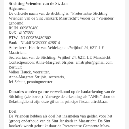
Stichting Vrienden van de St. Jan
Algemeen
De officiële naam van de stichting is: “Protestantse Stichting
Vrienden van de Sint Janskerk Maastricht”; verder de “Vrienden”
genoemd.
RSIN 009876480.
KvK 41076831.
BTW: NL009876480B02
Bank: NL44INGB0001428814
Adres kerk: Henric van Veldekeplein/Vrijthof 24, 6211 LE
Maastricht.
Secretariaat van de Stichting: Vrijthof 24, 6211 LE Maastricht.
Contactpersoon: Anne-Margreet Strijbis, amstrijbis@gmail.com
Bestuur:
Volker Hauck, voorzitter,
Anne-Margreet Strijbis, secretaris,
Jef Schuit, penningmeester
Donaties
worden gaarne verwelkomd op de bankrekening van de
Stichting (zie boven). Vanwege de erkenning als “ANBI” door de
Belastingdienst zijn deze giften in principe fiscaal aftrekbaar.
Doel
De Vrienden hebben als doel het inzamelen van gelden voor het
(groot) onderhoud van de Sint Janskerk in Maastricht. De Sint
Janskerk wordt gebruikt door de Protestantse Gemeente Maas-