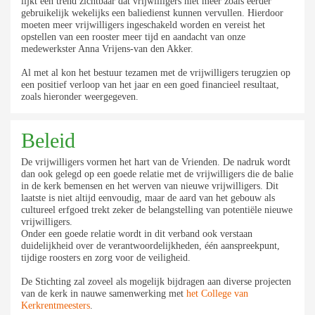
lijkt een trend zichtbaar dat vrijwilligers niet meer zoals eerder
gebruikelijk wekelijks een baliedienst kunnen vervullen. Hierdoor
moeten meer vrijwilligers ingeschakeld worden en vereist het
opstellen van een rooster meer tijd en aandacht van onze
medewerkster Anna Vrijens-van den Akker.
Al met al kon het bestuur tezamen met de vrijwilligers terugzien op
een positief verloop van het jaar en een goed financieel resultaat,
zoals hieronder weergegeven.
Beleid
De vrijwilligers vormen het hart van de Vrienden. De nadruk wordt
dan ook gelegd op een goede relatie met de vrijwilligers die de balie
in de kerk bemensen en het werven van nieuwe vrijwilligers. Dit
laatste is niet altijd eenvoudig, maar de aard van het gebouw als
cultureel erfgoed trekt zeker de belangstelling van potentiële nieuwe
vrijwilligers.
Onder een goede relatie wordt in dit verband ook verstaan
duidelijkheid over de verantwoordelijkheden, één aanspreekpunt,
tijdige roosters en zorg voor de veiligheid.
De Stichting zal zoveel als mogelijk bijdragen aan diverse projecten
van de kerk in nauwe samenwerking met
het College van
Kerkrentmeesters
.