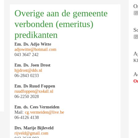
On
Overige aan de gemeente
verbonden (emeritus)
S
predikanten
Em. Ds. Adjo Witte
adjowitte@hotmail.com
A
043 3647 242
Kl
Em. Ds. Joen Drost
hjjdrost@dds.nl
A
06-2843 0233
Om
Em. Ds Ruud Foppen
ruudfoppen@xs4all.nl
06-2250 2028
Em. ds. Cees Vermeiden
Mail:
cg.vermeiden@live.be
06-4126 4138
Drs. Marije Bijleveld
rijveld@gmail.com