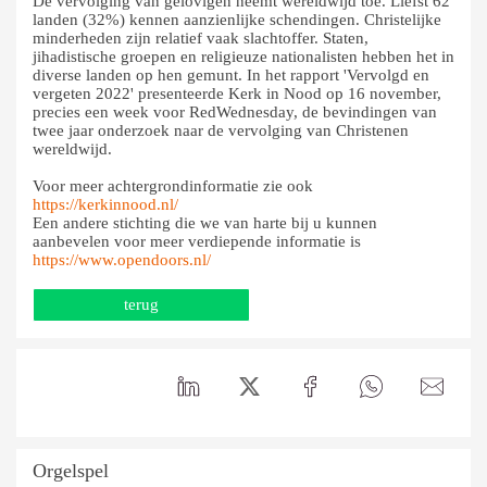
De vervolging van gelovigen neemt wereldwijd toe. Liefst 62
landen (32%) kennen aanzienlijke schendingen. Christelijke
minderheden zijn relatief vaak slachtoffer. Staten,
jihadistische groepen en religieuze nationalisten hebben het in
diverse landen op hen gemunt. In het rapport 'Vervolgd en
vergeten 2022' presenteerde Kerk in Nood op 16 november,
precies een week voor RedWednesday, de bevindingen van
twee jaar onderzoek naar de vervolging van Christenen
wereldwijd.
Voor meer achtergrondinformatie zie ook
https://kerkinnood.nl/
Een andere stichting die we van harte bij u kunnen
aanbevelen voor meer verdiepende informatie is
https://www.opendoors.nl/
terug
Orgelspel