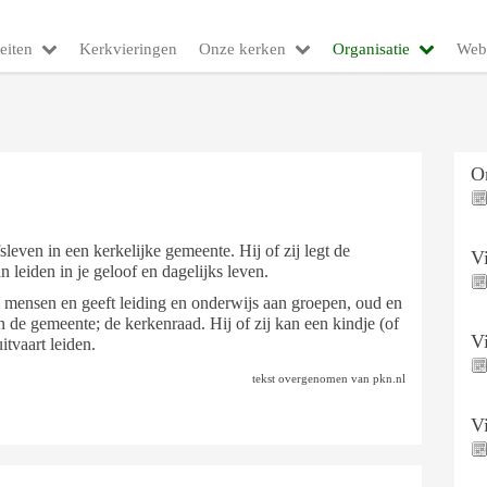
eiten
Kerkvieringen
Onze kerken
Organisatie
Web
O
leven in een kerkelijke gemeente. Hij of zij legt de
V
an leiden in je geloof en dagelijks leven.
l mensen en geeft leiding en onderwijs aan groepen, oud en
n de gemeente; de kerkenraad. Hij of zij kan een kindje (of
V
tvaart leiden.
tekst overgenomen van pkn.nl
V