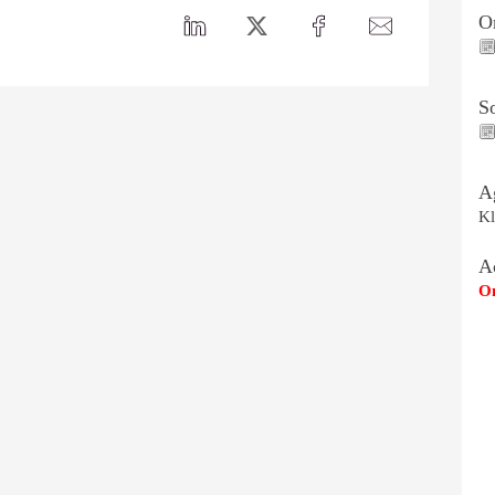
On
S
A
Kl
A
Om