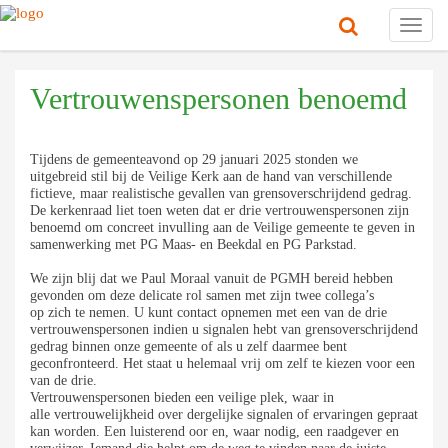
Toggl
navig
Vertrouwenspersonen benoemd
Tijdens de gemeenteavond op 29 januari 2025 stonden we
uitgebreid stil bij de Veilige Kerk aan de hand van verschillende
fictieve, maar realistische gevallen van grensoverschrijdend gedrag.
De kerkenraad liet toen weten dat er drie vertrouwenspersonen zijn
benoemd om concreet invulling aan de Veilige gemeente te geven in
samenwerking met PG Maas- en Beekdal en PG Parkstad.
We zijn blij dat we Paul Moraal vanuit de PGMH bereid hebben
gevonden om deze delicate rol samen met zijn twee collega’s
op zich te nemen. U kunt contact opnemen met een van de drie
vertrouwenspersonen indien u signalen hebt van grensoverschrijdend
gedrag binnen onze gemeente of als u zelf daarmee bent
geconfronteerd. Het staat u helemaal vrij om zelf te kiezen voor een
van de drie.
Vertrouwenspersonen bieden een veilige plek, waar in
alle vertrouwelijkheid over dergelijke signalen of ervaringen gepraat
kan worden. Een luisterend oor en, waar nodig, een raadgever en