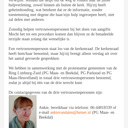
verwijzer. Iemand die helpt om de weg te vinden naar de juiste
hulpverlening, zowel binnen als buiten de kerk. Hij/zij heeft
geheimhouding, wat betekent dat ze de informatie, zonder
toestemming met degene die haar/zijn hulp ingeroepen heeft, niet
zal delen met anderen.
Zonodig helpen vertrouwenspersonen bij het doen van aangifte.
Mocht het tot een procedure komen dan blijven ze de benadeelde
terzijde staan zolang dat wenselijke is.
Een vertrouwenspersoon staat los van de kerkenraad. De kerkenraad
heeft hem/haar benoemd, maar hij/zij brengt alleen verslag uit over
het aantal gevoerde gesprekken.
We hebben in samenwerking met de protestantse gemeenten van de
Ring Limburg-Zuid (PG Maas- en Beekdal, PG Parkstad en PG
Maas-Heuvelland) in totaal drie vertrouwenspersonen benoemd,
zodat je altijd bij één van de drie terecht kunt.
De contactgegevens van de drie vertrouwenspersonen zijn:
Ankie, bereikbaar via telefoon: 06-44818339 of
e-mail
ankievandalen@hetnet.nl
(PG Maas- en
Beekdal)