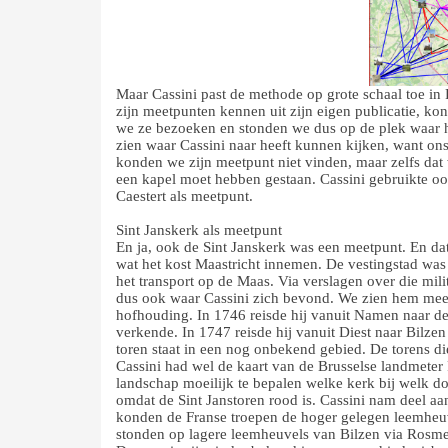
Maar Cassini past de methode op grote schaal toe in
zijn meetpunten kennen uit zijn eigen publicatie, k
we ze bezoeken en stonden we dus op de plek waar hi
zien waar Cassini naar heeft kunnen kijken, want 
konden we zijn meetpunt niet vinden, maar zelfs dat
een kapel moet hebben gestaan. Cassini gebruikte oo
Caestert als meetpunt.
Sint Janskerk als meetpunt
En ja, ook de Sint Janskerk was een meetpunt. En da
wat het kost Maastricht innemen. De vestingstad was
het transport op de Maas. Via verslagen over die mil
dus ook waar Cassini zich bevond. We zien hem meerm
hofhouding. In 1746 reisde hij vanuit Namen naar de J
verkende. In 1747 reisde hij vanuit Diest naar Bilzen
toren staat in een nog onbekend gebied. De torens die
Cassini had wel de kaart van de Brusselse landmeter F
landschap moeilijk te bepalen welke kerk bij welk d
omdat de Sint Janstoren rood is. Cassini nam deel aan
konden de Franse troepen de hoger gelegen leemheuv
stonden op lagere leemheuvels van Bilzen via Rosme