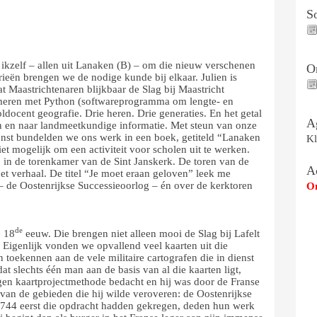
S
ikzelf – allen uit Lanaken (B) – om die nieuw verschenen
O
rieën brengen we de nodige kunde bij elkaar. Julien is
at Maastrichtenaren blijkbaar de Slag bij Maastricht
meren met Python (softwareprogramma om lengte- en
docent geografie. Drie heren. Drie generaties. En het getal
A
en en naar landmeetkundige informatie. Met steun van onze
enst bundelden we ons werk in een boek, getiteld “Lanaken
Kl
t mogelijk om een activiteit voor scholen uit te werken.
 in de torenkamer van de Sint Janskerk. De toren van de
A
het verhaal. De titel “Je moet eraan geloven” leek me
– de Oostenrijkse Successieoorlog – én over de kerktoren
Om
de
e 18
eeuw. Die brengen niet alleen mooi de Slag bij Lafelt
 Eigenlijk vonden we opvallend veel kaarten uit die
 toekennen aan de vele militaire cartografen die in dienst
t slechts één man aan de basis van al die kaarten ligt,
igen kaartprojectmethode bedacht en hij was door de Franse
n de gebieden die hij wilde veroveren: de Oostenrijkse
 1744 eerst die opdracht hadden gekregen, deden hun werk