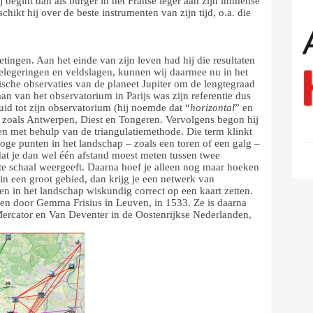
j begint dan als burger in het Franse leger aan zijn immense
chikt hij over de beste instrumenten van zijn tijd, o.a. die
etingen. Aan het einde van zijn leven had hij die resultaten
elegeringen en veldslagen, kunnen wij daarmee nu in het
ische observaties van de planeet Jupiter om de lengtegraad
aan van het observatorium in Parijs was zijn referentie dus
uid tot zijn observatorium (hij noemde dat “
horizontal
” en
en zoals Antwerpen, Diest en Tongeren. Vervolgens begon hij
en met behulp van de triangulatiemethode. Die term klinkt
hoge punten in het landschap – zoals een toren of een galg –
 dat je dan wel één afstand moest meten tussen twee
iste schaal weergeeft. Daarna hoef je alleen nog maar hoeken
in een groot gebied, dan krijg je een netwerk van
en in het landschap wiskundig correct op een kaart zetten.
en door Gemma Frisius in Leuven, in 1533. Ze is daarna
Mercator en Van Deventer in de Oostenrijkse Nederlanden,