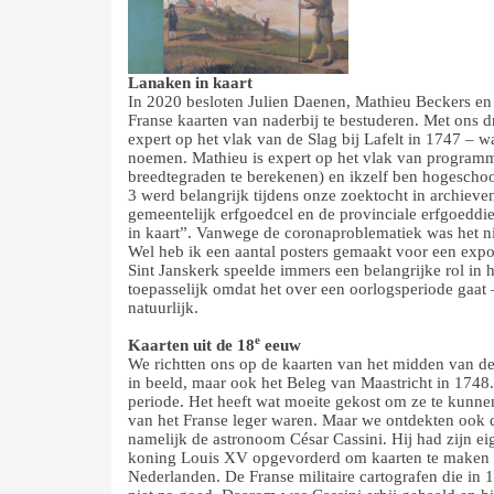
Lanaken in kaart
In 2020 besloten Julien Daenen, Mathieu Beckers en 
Franse kaarten van naderbij te bestuderen. Met ons d
expert op het vlak van de Slag bij Lafelt in 1747 – w
noemen. Mathieu is expert op het vlak van program
breedtegraden te berekenen) en ikzelf ben hogeschool
3 werd belangrijk tijdens onze zoektocht in archiev
gemeentelijk erfgoedcel en de provinciale erfgoeddi
in kaart”. Vanwege de coronaproblematiek was het nie
Wel heb ik een aantal posters gemaakt voor een expo
Sint Janskerk speelde immers een belangrijke rol in 
toepasselijk omdat het over een oorlogsperiode gaat 
natuurlijk.
e
Kaarten uit de 18
eeuw
We richtten ons op de kaarten van het midden van d
in beeld, maar ook het Beleg van Maastricht in 1748.
periode. Het heeft wat moeite gekost om ze te kunnen
van het Franse leger waren. Maar we ontdekten ook da
namelijk de astronoom César Cassini. Hij had zijn e
koning Louis XV opgevorderd om kaarten te maken va
Nederlanden. De Franse militaire cartografen die in