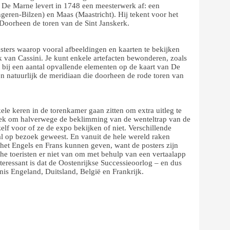
n De Marne levert in 1748 een meesterwerk af: een
geren-Bilzen) en Maas (Maastricht). Hij tekent voor het
Doorheen de toren van de Sint Janskerk.
sters waarop vooral afbeeldingen en kaarten te bekijken
rk van Cassini. Je kunt enkele artefacten bewonderen, zoals
 bij een aantal opvallende elementen op de kaart van De
en natuurlijk de meridiaan die doorheen de rode toren van
le keren in de torenkamer gaan zitten om extra uitleg te
lek om halverwege de beklimming van de wenteltrap van de
zelf voor of ze de expo bekijken of niet. Verschillende
l op bezoek geweest. En vanuit de hele wereld raken
in het Engels en Frans kunnen geven, want de posters zijn
he toeristen er niet van om met behulp van een vertaalapp
nteressant is dat de Oostenrijkse Successieoorlog – en dus
nis Engeland, Duitsland, België en Frankrijk.