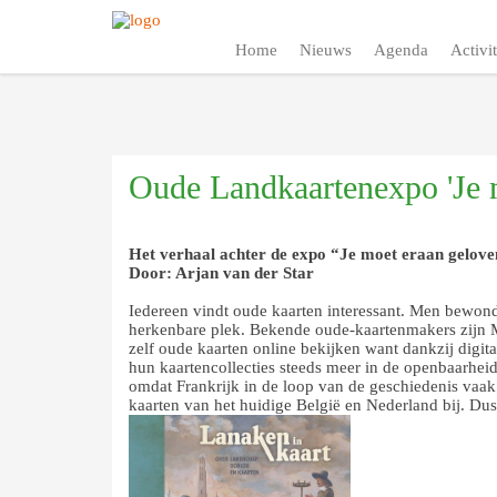
Home
Nieuws
Agenda
Activit
Oude Landkaartenexpo 'Je 
Het verhaal achter de expo “Je moet eraan geloven
Door: Arjan van der Star
Iedereen vindt oude kaarten interessant. Men bewonde
herkenbare plek. Bekende oude-kaartenmakers zijn Me
zelf oude kaarten online bekijken want dankzij digit
hun kaartencollecties steeds meer in de openbaarhei
omdat Frankrijk in de loop van de geschiedenis vaak 
kaarten van het huidige België en Nederland bij. Du