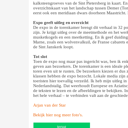
kalksteengroeves van de Sint Pietersberg in kaart. E
overzichtskaart van het landschap tussen Demer (Ton
eerst ook een meridiaan dwars doorheen Maastricht. 
Expo geeft uitleg en overzicht
De expo in de torenkamer brengt dit verhaal in 32 po
zijn. Je krijgt uitleg over de meetmethode en het we
musketkogels en een meetketting. En ik geef duiding
Marne, zoals een wolvenvalkuil, de Franse cabarets 
de Sint Janskerk loopt.
Tot slot
Toen de expo nog maar pas ingericht was, ben ik enke
geven aan bezoekers. De torenkamer is een ideale p
toren even uit te rusten. De bezoekers kiezen er dus 
klassen hebben de expo bezocht. Lokale media zijn a
toeristen hier toevallig verzeild. Ik heb mijn uitleg 
Nederlandstalig. Dat weerhoudt Europese en Aziatisc
de teksten te lezen en de afbeeldingen te bekijken. I
het hele verhaal – te verbinden valt aan de geschiede
Arjan van der Star
Bekijk hier nog meer foto's.
terug