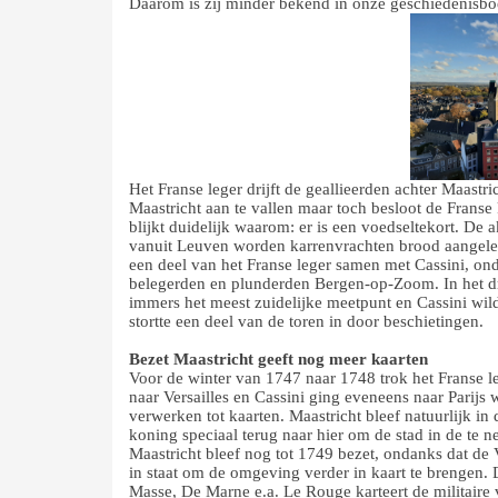
Daarom is zij minder bekend in onze geschiedenisboe
Het Franse leger drijft de geallieerden achter Maastr
Maastricht aan te vallen maar toch besloot de Franse k
blijkt duidelijk waarom: er is een voedseltekort. De
vanuit Leuven worden karrenvrachten brood aangeleve
een deel van het Franse leger samen met Cassini, o
belegerden en plunderden Bergen-op-Zoom. In het dr
immers het meest zuidelijke meetpunt en Cassini wil
stortte een deel van de toren in door beschietingen.
Bezet Maastricht geeft nog meer kaarten
Voor de winter van 1747 naar 1748 trok het Franse le
naar Versailles en Cassini ging eveneens naar Parijs 
verwerken tot kaarten. Maastricht bleef natuurlijk 
koning speciaal terug naar hier om de stad in de te
Maastricht bleef nog tot 1749 bezet, ondanks dat de
in staat om de omgeving verder in kaart te brengen. 
Masse, De Marne e.a. Le Rouge karteert de militaire