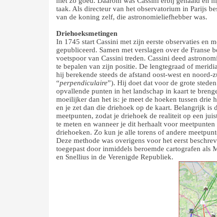
niet zo goed. Daarom was Cassini erbij gehaald en hi
taak. Als directeur van het observatorium in Parijs bes
van de koning zelf, die astronomieliefhebber was.
Driehoeksmetingen
In 1745 start Cassini met zijn eerste observaties en m
gepubliceerd. Samen met verslagen over de Franse b
voetspoor van Cassini treden. Cassini deed astronom
te bepalen van zijn positie. De lengtegraad of meridi
hij berekende steeds de afstand oost-west en noord-z
“
perpendiculaire
”). Hij doet dat voor de grote sted
opvallende punten in het landschap in kaart te breng
moeilijker dan het is: je meet de hoeken tussen drie 
en je zet dan die driehoek op de kaart. Belangrijk is
meetpunten, zodat je driehoek de realiteit op een ju
te meten en wanneer je dit herhaalt voor meetpunten 
driehoeken. Zo kun je alle torens of andere meetpunt
Deze methode was overigens voor het eerst beschrev
toegepast door inmiddels beroemde cartografen als 
en Snellius in de Verenigde Republiek.