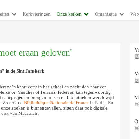
eiten
Kerkvieringen
Onze kerken
Organisatie
Web
V
moet eraan geloven'
” in de Sint Janskerk
V
rt zo’n kaart eerst in het geheel en zoekt dan naar een
rcator, Visscher of Ferraris. Iedereen kan tegenwoordig
V
alisatieprojecten brengen musea en bibliotheken wereldwijd
d. Zo ook de
Bibliothèque Nationale de France
in Parijs. En
onze streken is binnengevallen, zitten daar ook digitale
s ook van Maastricht.
On