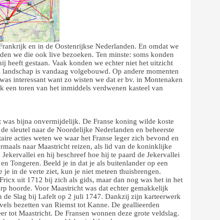
 Frankrijk en in de Oostenrijkse Nederlanden. En omdat we
onden we die ook live bezoeken. Ten minste: soms konden
j heeft gestaan. Vaak konden we echter niet het uitzicht
ons landschap is vandaag volgebouwd. Op andere momenten
 was interessant want zo wisten we dat er bv. in Montenaken
k een toren van het inmiddels verdwenen kasteel van
t was bijna onvermijdelijk. De Franse koning wilde koste
 de sleutel naar de Noordelijke Nederlanden en beheerste
itaire acties weten we waar het Franse leger zich bevond en
aals naar Maastricht reizen, als lid van de koninklijke
ekervallei en hij beschreef hoe hij te paard de Jekervallei
 en Tongeren. Beeld je in dat je als buitenlander op een
 je in de verte ziet, kun je niet meteen thuisbrengen.
ricx uit 1712 bij zich als gids, maar dan nog was het in het
orp hoorde. Voor Maastricht was dat echter gemakkelijk
 de Slag bij Lafelt op 2 juli 1747. Dankzij zijn karteerwerk
els bezetten van Riemst tot Kanne. De geallieerden
er tot Maastricht. De Fransen wonnen deze grote veldslag.