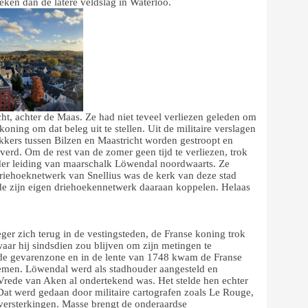
ken dan de latere veldslag in Waterloo.
icht, achter de Maas. Ze had niet teveel verliezen geleden om
oning om dat beleg uit te stellen. Uit de militaire verslagen
 akkers tussen Bilzen en Maastricht worden gestroopt en
rd. Om de rest van de zomer geen tijd te verliezen, trok
nder leiding van maarschalk Löwendal noordwaarts. Ze
iehoeknetwerk van Snellius was de kerk van deze stad
de zijn eigen driehoekennetwerk daaraan koppelen. Helaas
ger zich terug in de vestingsteden, de Franse koning trok
waar hij sindsdien zou blijven om zijn metingen te
in de gevarenzone en in de lente van 1748 kwam de Franse
 nemen. Löwendal werd als stadhouder aangesteld en
 Vrede van Aken al ondertekend was. Het stelde hen echter
Dat werd gedaan door militaire cartografen zoals Le Rouge,
 versterkingen. Masse brengt de onderaardse