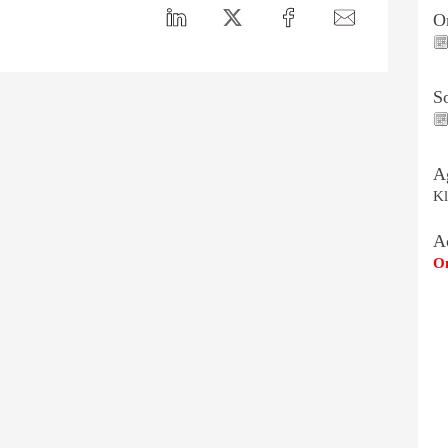
On
S
A
Kl
A
Om