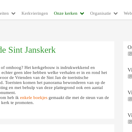
eiten
Kerkvieringen
Onze kerken
Organisatie
Web
O
e Sint Janskerk
 u, of omhoog? Het kerkgebouw is indrukwekkend en
V
 echter geen idee hebben welke verhalen er in en rond het
voor de Vrienden van de Sint Jan de toeristische
ald. Toeristen komen het panorama bewonderen van op de
hting en met behulp van deze plattegrond ook een aantal
V
monument.
arom heb ik
enkele boekjes
gemaakt die met de steun van de
 kerk te promoten.
V