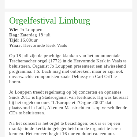
Orgelfestival Limburg
Wie:
Jo Louppen
Dag:
Zaterdag 18 juli
Tijd:
16.00uur
Waar:
Hervormde Kerk Vaals
Op 18 juli zijn de prachtige klanken van het monumentale
Teschemacher orgel (1772) in de Hervormde Kerk in Vaals te
beluisteren. Organist Jo Louppen presenteert een afwisselend
programma. J.S. Bach mag niet ontbreken, maar er zijn ook
onverwachte componisten zoals Debussy en Carl Orff te
horen.
Jo Louppen treedt regelmatig op bij concerten en opnames.
Sinds 2013 is hij Stadsorganist van Kerkrade. Hij was laureaat
bij het orgelconcours “L’Europe et l’Orgue 2000” dat
plaatsvond in Luik, Aken en Maastricht en is op verschillende
CDs te beluisteren.
Na het concert is het orgel te bezichtigen; ook is er bij een
drankje in de kerktuin gelegenheid om de organist te leren
kennen. Het concert begint 16 uur en duurt ca. een uur.