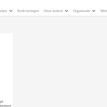
eiten
Kerkvieringen
Onze kerken
Organisatie
Web
jd-
elnemers