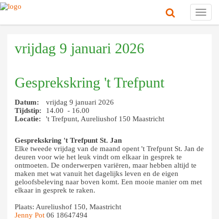
Toggl
navig
vrijdag 9 januari 2026
Gesprekskring 't Trefpunt
Datum:
vrijdag 9 januari 2026
Tijdstip:
14.00 - 16.00
Locatie:
't Trefpunt, Aureliushof 150 Maastricht
Gesprekskring 't Trefpunt St. Jan
Elke tweede vrijdag van de maand opent 't Tref
punt St. Jan de
deuren voor wie het leuk vindt om
elkaar in gesprek te
ontmoeten. De onderwerpen va
riëren, maar hebben altijd te
maken met wat vanuit
het dagelijks leven en de eigen
geloofsbeleving naar
boven komt. Een mooie manier om met
elkaar in ge
sprek te raken.
Plaats: Aureliushof 150, Maastricht
Jenny Pot
06 18647494