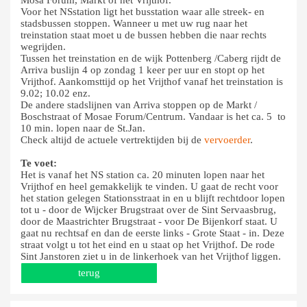
Mosa Forum, Markt of het Vrijthof.
Voor het NSstation ligt het busstation waar alle streek- en
stadsbussen stoppen. Wanneer u met uw rug naar het
treinstation staat moet u de bussen hebben die naar rechts
wegrijden.
Tussen het treinstation en de wijk Pottenberg /Caberg rijdt de
Arriva buslijn 4 op zondag 1 keer per uur en stopt op het
Vrijthof. Aankomsttijd op het Vrijthof vanaf het treinstation is
9.02; 10.02 enz.
De andere stadslijnen van Arriva stoppen op de Markt /
Boschstraat of Mosae Forum/Centrum. Vandaar is het ca. 5 to
10 min. lopen naar de St.Jan.
Check altijd de actuele vertrektijden bij de
vervoerder
.
Te voet:
Het is vanaf het NS station ca. 20 minuten lopen naar het
Vrijthof en heel gemakkelijk te vinden. U gaat de recht voor
het station gelegen Stationsstraat in en u blijft rechtdoor lopen
tot u - door de Wijcker Brugstraat over de Sint Servaasbrug,
door de Maastrichter Brugstraat - voor De Bijenkorf staat. U
gaat nu rechtsaf en dan de eerste links - Grote Staat - in. Deze
straat volgt u tot het eind en u staat op het Vrijthof. De rode
Sint Janstoren ziet u in de linkerhoek van het Vrijthof liggen.
terug