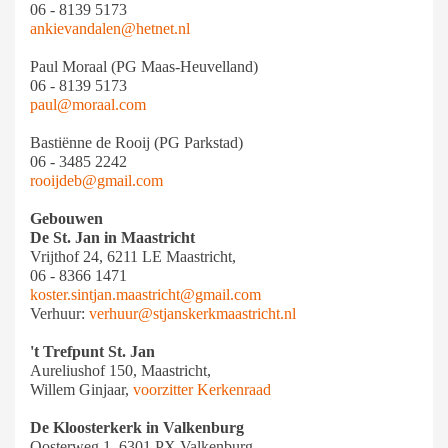
06 - 8139 5173
ankievandalen@hetnet.nl
Paul Moraal (PG Maas-Heuvelland)
06 - 8139 5173
paul@moraal.com
Bastiënne de Rooij (PG Parkstad)
06 - 3485 2242
rooijdeb@gmail.com
Gebouwen
De St. Jan in Maastricht
Vrijthof 24, 6211 LE Maastricht,
06 - 8366 1471
koster.sintjan.maastricht@gmail.com
Verhuur:
verhuur@stjanskerkmaastricht.nl
't Trefpunt St. Jan
Aureliushof 150, Maastricht,
Willem Ginjaar,
voorzitter Kerkenraad
De Kloosterkerk in Valkenburg
Oosterweg 1, 6301 PX Valkenburg