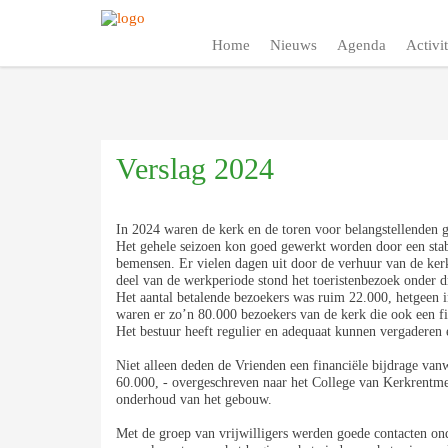
Home
Nieuws
Agenda
Activit
Verslag 2024
In 2024 waren de kerk en de toren voor belangstellenden 
Het gehele seizoen kon goed gewerkt worden door een stabie
bemensen. Er vielen dagen uit door de verhuur van de ker
deel van de werkperiode stond het toeristenbezoek onder
Het aantal betalende bezoekers was ruim 22.000, hetgeen 
waren er zo’n 80.000 bezoekers van de kerk die ook een fi
Het bestuur heeft regulier en adequaat kunnen vergaderen
Niet alleen deden de Vrienden een financiële bijdrage van
60.000, - overgeschreven naar het College van Kerkrentm
onderhoud van het gebouw.
Met de groep van vrijwilligers werden goede contacten o