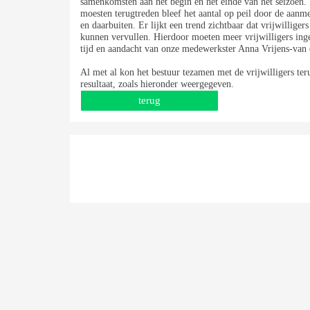
samenkomsten aan het begin en het einde van het seizoen.
moesten terugtreden bleef het aantal op peil door de aan
en daarbuiten. Er lijkt een trend zichtbaar dat vrijwilliger
kunnen vervullen. Hierdoor moeten meer vrijwilligers inge
tijd en aandacht van onze medewerkster Anna Vrijens-van
Al met al kon het bestuur tezamen met de vrijwilligers ter
resultaat, zoals hieronder weergegeven.
terug