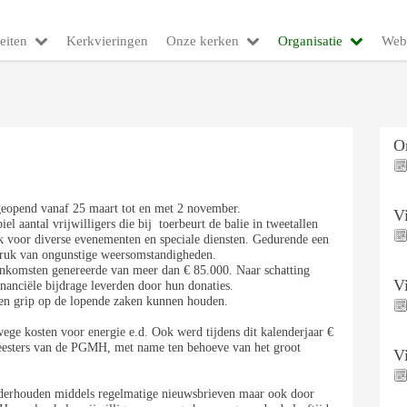
eiten
Kerkvieringen
Onze kerken
Organisatie
Web
O
geopend vanaf 25 maart tot en met 2 november.
V
l aantal vrijwilligers die bij toerbeurt de balie in tweetallen
k voor diverse evenementen en speciale diensten. Gedurende een
 druk van ongunstige weersomstandigheden.
inkomsten genereerde van meer dan € 85.000. Naar schatting
V
nanciële bijdrage leverden door hun donaties.
 en grip op de lopende zaken kunnen houden.
wege kosten voor energie e.d. Ook werd tijdens dit kalenderjaar €
eesters van de PGMH, met name ten behoeve van het groot
V
nderhouden middels regelmatige nieuwsbrieven maar ook door