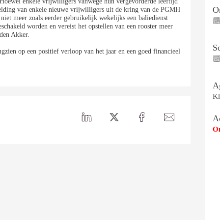
 Hoewel enkele vrijwilligers vanwege hun vergevorderde leeftijd
On
melding van enkele nieuwe vrijwilligers uit de kring van de PGMH
s niet meer zoals eerder gebruikelijk wekelijks een baliedienst
schakeld worden en vereist het opstellen van een rooster meer
 den Akker.
S
ugzien op een positief verloop van het jaar en een goed financieel
A
Kl
A
Om