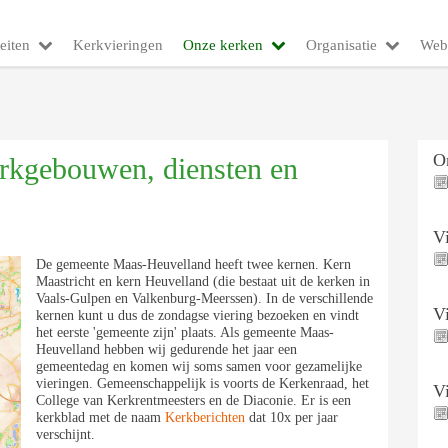
eiten
Kerkvieringen
Onze kerken
Organisatie
Web
O
rkgebouwen, diensten en
V
De gemeente Maas-Heuvelland heeft twee kernen. Kern
Maastricht en kern Heuvelland (die bestaat uit de kerken in
Vaals-Gulpen en Valkenburg-Meerssen). In de verschillende
V
kernen kunt u dus de zondagse viering bezoeken en vindt
het eerste 'gemeente zijn' plaats. Als gemeente Maas-
Heuvelland hebben wij gedurende het jaar een
gemeentedag en komen wij soms samen voor gezamelijke
vieringen. Gemeenschappelijk is voorts de Kerkenraad, het
V
College van Kerkrentmeesters en de Diaconie. Er is een
kerkblad met de naam
Kerkberichten
dat 10x per jaar
verschijnt.