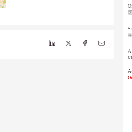
On
S
A
Kl
A
Om