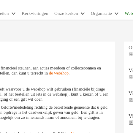
eiten
Kerkvieringen
Onze kerken
Organisatie
Web
O
financieel steunen, aan acties meedoen of collectebonnen en
V
ellen, dan kunt u terrecht in
de webshop
.
eft waarvoor u de webshop wilt gebruiken (financiële bijdrage
V
l, of het bestellen uit iets in de webshop), kunt u kiezen of u een
gging of een gift wil doen.
 belofte/mededeling richting de betreffende gemeente dat u geld
n bijdrage is het daadwerkelijk geven van geld. Een gift is in
V
ogelijk om zo in iemands naam of annoniem bij te dragen.