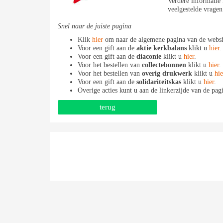
Verdere informatie 
veelgestelde vragen
Snel naar de juiste pagina
Klik
hier
om naar de algemene pagina van de websh
Voor een gift aan de
aktie kerkbalans
klikt u
hier
.
Voor een gift aan de
diaconie
klikt u
hier
.
Voor het bestellen van
collectebonnen
klikt u
hier
.
Voor het bestellen van
overig drukwerk
klikt u
hie
Voor een gift aan de
solidariteitskas
klikt u
hier
.
Overige acties kunt u aan de linkerzijde van de pag
terug