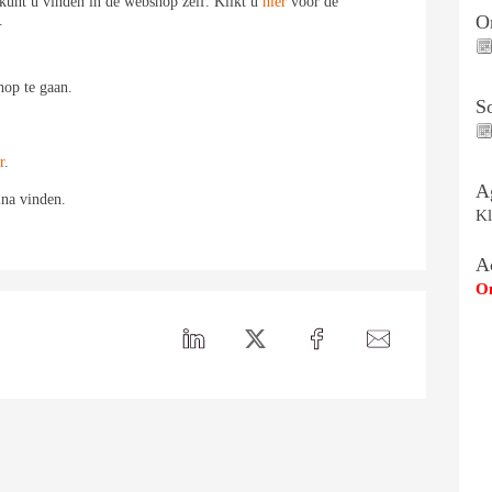
kunt u vinden in de webshop zelf. Klikt u
hier
voor de
On
.
op te gaan.
S
r
.
A
ina vinden.
Kl
A
Om