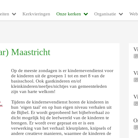
eiten
Kerkvieringen
Onze kerken
Organisatie
Web
V
ar) Maastricht
Op de meeste zondagen is er kindernevendienst voor
V
de kinderen uit de groepen 1 tot en met 8 van de
basisschool. Ook gastkinderen en/of
kleinkinderen/neefjes/nichtjes van gemeenteleden
zijn van harte welkom!
V
Tijdens de kindernevendienst horen de kinderen in
hun ‘eigen taal’ en op hun eigen niveau verhalen uit
de Bijbel. Er wordt geprobeerd het bijbelverhaal zo
dicht mogelijk bij de leefwereld van de kinderen te
On
brengen. Er wordt over gepraat en er is een
verwerking van het verhaal: kleurplaten, knipsels of
andere creatieve manieren, waarmee de kinderen de