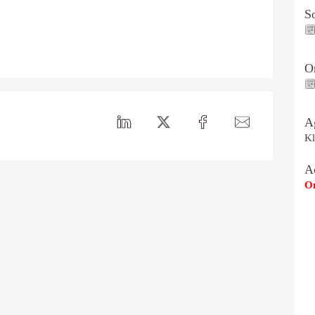
S
O
A
Kl
A
Om