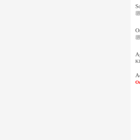
S
O
A
Kl
A
Om