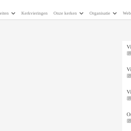
eiten
Kerkvieringen
Onze kerken
Organisatie
Web
V
V
V
On