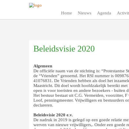
Home
Nieuws
Agenda
Activit
Beleidsvisie 2020
Algemeen
De officiële naam van de stichting is: “Protestantse 
de “Vrienden” genoemd. Het RSI nummer is 009876
41076831. De Vrienden hebben als doel het inzamele
Maastricht. Dit doel wordt hoofdzakelijk bereikt met 
open is voor toeristen en andere bezoekers - buiten
Het bestuur bestaat uit C.G. Vermeiden, voorzitter, F 
Loof, penningmeester. Vrijwilligers en bestuurders 
declareren.
Beleidsvisie 2020 e.v.
De nadruk in 2019 is gelegd op een goede relatie met
werven van nieuwe vrijwilligers,. Onder een goede re