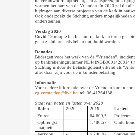
de verantwoordelijkheden, één aanspreekpunt, tijdige 
vormen het hart van de Vrienden. In 2020 zal dit all
bijdragen aan diverse projecten van de kerk in nau
Ook onderzoekt de Stichting andere mogelijkheden 
ondersteunen.
Verslag 2020
Covid-19 noopte het bestuur de kerk en toren geslo
geen zichtbare activiteiten ontplooid worden.
Donaties
Bijdragen voor het werk van de “Vrienden”, incident
op bankrekeningnummer NL44INGB0001428814 t.n.v. P
Stichting is door de Belastingdienst erkend als “Anbi-
aftrekbaar zijn voor de inkomstenbelasting.
Informatie
Voor nadere informatie over de Vrienden kunt u con
cg.vermeiden@live.be
; tel. 06-41264138.
Staat van baten en lasten over 2020
Baten
2020
2019
Lasten
Entree
-
64.609,5
Projecten
Opbrengst
-
1.480,57
Onderhou
maquette
Verkoop
-
6.740,92
Souvenirs