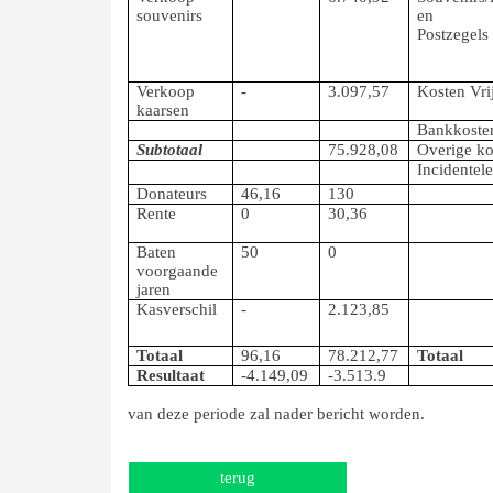
souvenirs
en
Postzegels
Verkoop
-
3.097,57
Kosten Vrij
kaarsen
Bankkoste
Subtotaal
75.928,08
Overige ko
Incidentel
Donateurs
46,16
130
Rente
0
30,36
Baten
50
0
voorgaande
jaren
Kasverschil
-
2.123,85
Totaal
96,16
78.212,77
Totaal
Resultaat
-4.149,09
-3.513.9
van deze periode zal nader bericht worden.
terug