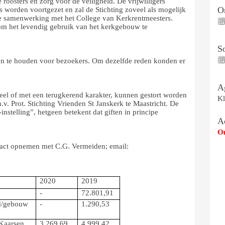
roosters en zorg voor de veiligheid. De vrijwilligers
On
es worden voortgezet en zal de Stichting zoveel als mogelijk
we samenwerking met het College van Kerkrentmeesters.
om het levendig gebruik van het kerkgebouw te
S
ten te houden voor bezoekers. Om dezelfde reden konden er
A
eel of met een terugkerend karakter, kunnen gestort worden
Kl
rot. Stichting Vrienden St Janskerk te Maastricht. De
instelling”, hetgeen betekent dat giften in principe
A
Om
tact opnemen met C.G. Vermeiden; email:
2020
2019
-
72.801,91
d/gebouw
-
1.290,53
/Kaarsen
3.269,69
4.999,42