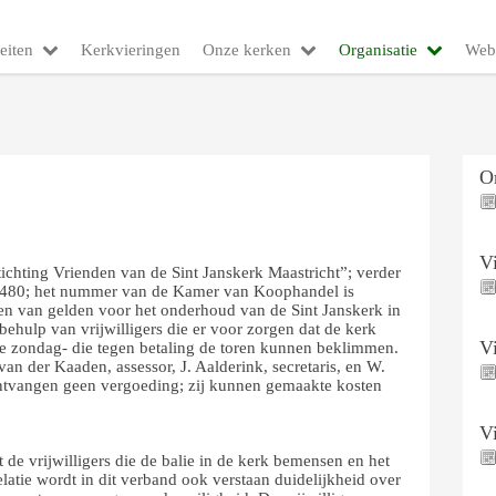
eiten
Kerkvieringen
Onze kerken
Organisatie
Web
O
V
Stichting Vrienden van de Sint Janskerk Maastricht”; verder
480; het nummer van de Kamer van Koophandel is
n van gelden voor het onderhoud van de Sint Janskerk in
behulp van vrijwilligers die er voor zorgen dat de kerk
V
 de zondag- die tegen betaling de toren kunnen beklimmen.
van der Kaaden, assessor, J. Aalderink, secretaris, en W.
ontvangen geen vergoeding; zij kunnen gemaakte kosten
V
 de vrijwilligers die de balie in de kerk bemensen en het
latie wordt in dit verband ook verstaan duidelijkheid over