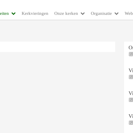
eiten
Kerkvieringen
Onze kerken
Organisatie
Web
O
V
V
V