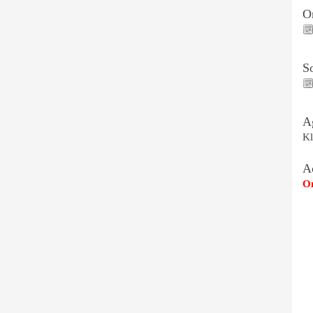
On
S
A
Kl
A
Om