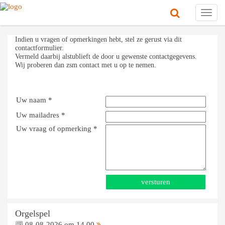
Toggl
navig
Indien u vragen of opmerkingen hebt, stel ze gerust via dit
contactformulier.
Vermeld daarbij alstublieft de door u gewenste contactgegevens.
Wij proberen dan zsm contact met u op te nemen.
Uw naam *
Uw mailadres *
Uw vraag of opmerking *
Orgelspel
08-08-2026 om 14.00