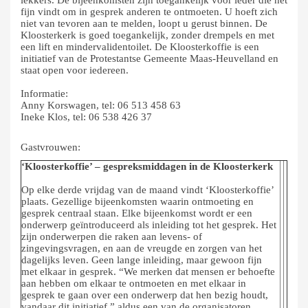
lekkers. De bijeenkomsten zijn toegankelijk voor ieder die het
fijn vindt om in gesprek anderen te ontmoeten. U hoeft zich
niet van tevoren aan te melden, loopt u gerust binnen. De
Kloosterkerk is goed toegankelijk, zonder drempels en met
een lift en mindervalidentoilet. De Kloosterkoffie is een
initiatief van de Protestantse Gemeente Maas-Heuvelland en
staat open voor iedereen.
Informatie:
Anny Korswagen, tel: 06 513 458 63
Ineke Klos, tel: 06 538 426 37
Gastvrouwen:
‘Kloosterkoffie’ – gespreksmiddagen in de Kloosterkerk
Op elke derde vrijdag van de maand vindt ‘Kloosterkoffie’
plaats. Gezellige bijeenkomsten waarin ontmoeting en
gesprek centraal staan. Elke bijeenkomst wordt er een
onderwerp geïntroduceerd als inleiding tot het gesprek. Het
zijn onderwerpen die raken aan levens- of
zingevingsvragen, en aan de vreugde en zorgen van het
dagelijks leven. Geen lange inleiding, maar gewoon fijn
met elkaar in gesprek. “We merken dat mensen er behoefte
aan hebben om elkaar te ontmoeten en met elkaar in
gesprek te gaan over een onderwerp dat hen bezig houdt,
vandaar dit initiatief,” aldus een van de organisatoren.