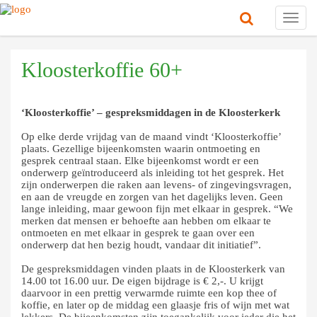
Toggl
navig
Kloosterkoffie 60+
‘Kloosterkoffie’ – gespreksmiddagen in de Kloosterkerk
Op elke derde vrijdag van de maand vindt ‘Kloosterkoffie’
plaats. Gezellige bijeenkomsten waarin ontmoeting en
gesprek centraal staan. Elke bijeenkomst wordt er een
onderwerp geïntroduceerd als inleiding tot het gesprek. Het
zijn onderwerpen die raken aan levens- of zingevingsvragen,
en aan de vreugde en zorgen van het dagelijks leven. Geen
lange inleiding, maar gewoon fijn met elkaar in gesprek. “We
merken dat mensen er behoefte aan hebben om elkaar te
ontmoeten en met elkaar in gesprek te gaan over een
onderwerp dat hen bezig houdt, vandaar dit initiatief”.
De gespreksmiddagen vinden plaats in de Kloosterkerk van
14.00 tot 16.00 uur. De eigen bijdrage is € 2,-. U krijgt
daarvoor in een prettig verwarmde ruimte een kop thee of
koffie, en later op de middag een glaasje fris of wijn met wat