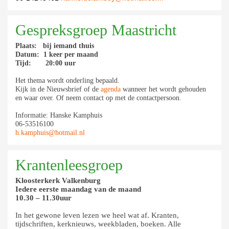
Gespreksgroep Maastricht
Plaats: bij iemand thuis
Datum: 1 keer per maand
Tijd: 20:00 uur
Het thema wordt onderling bepaald.
Kijk in de Nieuwsbrief of de
agenda
wanneer het wordt gehouden
en waar over. Of neem contact op met de contactpersoon.
Informatie: Hanske Kamphuis
06-53516100
h.kamphuis@hotmail.nl
Krantenleesgroep
Kloosterkerk Valkenburg
Iedere eerste maandag van de maand
10.30 – 11.30uur
In het gewone leven lezen we heel wat af. Kranten,
tijdschriften, kerknieuws, weekbladen, boeken. Alle