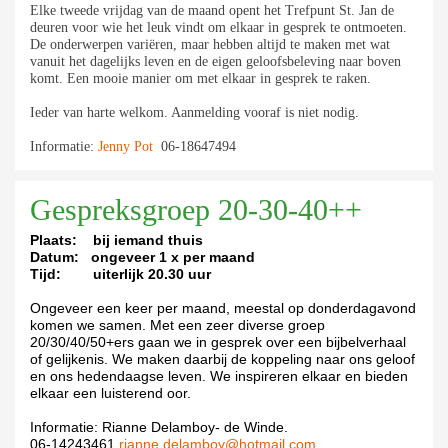
Elke tweede vrijdag van de maand opent het Tref
punt St. Jan de
deuren voor wie het leuk vindt om
elkaar in gesprek te ontmoeten.
De onderwerpen va
riëren, maar hebben altijd te maken met wat
vanuit
het dagelijks leven en de eigen geloofsbeleving naar
boven
komt. Een mooie manier om met elkaar in ge
sprek te raken.
Ieder van harte welkom. Aanmelding vooraf is niet nodig.
Informatie:
Jenny Pot
06-18647494
Gespreksgroep 20-30-40++
Plaats: bij iemand thuis
Datum: ongeveer 1 x per maand
Tijd: uiterlijk 20.30 uur
Ongeveer een keer per maand, meestal op donderdagavond
komen we samen. Met een zeer diverse groep
20/30/40/50+ers gaan we in gesprek over een bijbelverhaal
of gelijkenis. We maken daarbij de koppeling naar ons geloof
en ons hedendaagse leven. We inspireren elkaar en bieden
elkaar een luisterend oor.
Informatie: Rianne Delamboy- de Winde.
06-14243461
rianne.delamboy@hotmail.com.