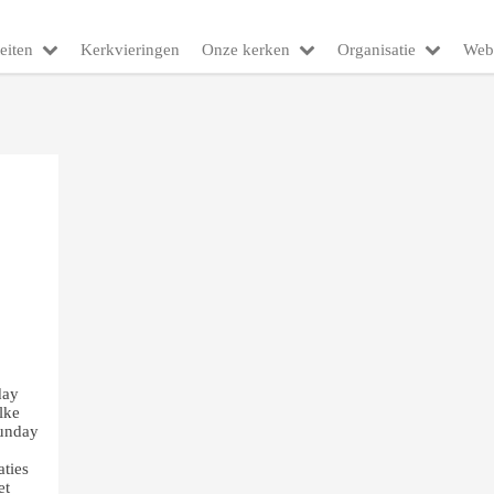
eiten
Kerkvieringen
Onze kerken
Organisatie
Web
day
lke
Sunday
ties
et