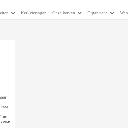
eiten
Kerkvieringen
Onze kerken
Organisatie
Web
jaar
lkaar
of om
iverse