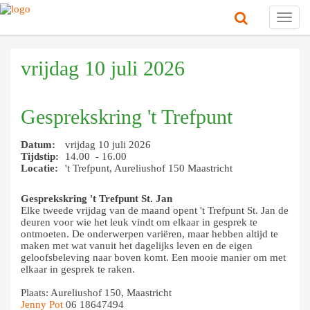
Toggl
navig
vrijdag 10 juli 2026
Gesprekskring 't Trefpunt
Datum:
vrijdag 10 juli 2026
Tijdstip:
14.00 - 16.00
Locatie:
't Trefpunt, Aureliushof 150 Maastricht
Gesprekskring 't Trefpunt St. Jan
Elke tweede vrijdag van de maand opent 't Tref
punt St. Jan de
deuren voor wie het leuk vindt om
elkaar in gesprek te
ontmoeten. De onderwerpen va
riëren, maar hebben altijd te
maken met wat vanuit
het dagelijks leven en de eigen
geloofsbeleving naar
boven komt. Een mooie manier om met
elkaar in ge
sprek te raken.
Plaats: Aureliushof 150, Maastricht
Jenny Pot
06 18647494