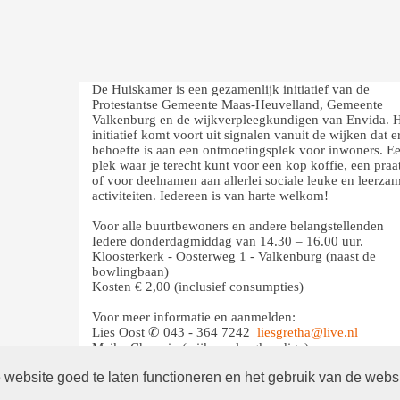
De Huiskamer is een gezamenlijk initiatief van de
De Huiskamer is een gezamenlijk initiatief van de
De Huiskamer is een gezamenlijk initiatief van de
Protestantse Gemeente Maas-Heuvelland, Gemeente
Protestantse Gemeente Maas-Heuvelland, Gemeente
Protestantse Gemeente Maas-Heuvelland, Gemeente
Valkenburg en de wijkverpleegkundigen van Envida. 
Valkenburg en de wijkverpleegkundigen van Envida. 
Valkenburg en de wijkverpleegkundigen van Envida. 
initiatief komt voort uit signalen vanuit de wijken dat e
initiatief komt voort uit signalen vanuit de wijken dat e
initiatief komt voort uit signalen vanuit de wijken dat e
behoefte is aan een ontmoetingsplek voor inwoners. E
behoefte is aan een ontmoetingsplek voor inwoners. E
behoefte is aan een ontmoetingsplek voor inwoners. E
plek waar je terecht kunt voor een kop koffie, een praa
plek waar je terecht kunt voor een kop koffie, een praa
plek waar je terecht kunt voor een kop koffie, een praa
of voor deelnamen aan allerlei sociale leuke en leerza
of voor deelnamen aan allerlei sociale leuke en leerza
of voor deelnamen aan allerlei sociale leuke en leerza
activiteiten. Iedereen is van harte welkom!
activiteiten. Iedereen is van harte welkom!
activiteiten. Iedereen is van harte welkom!
Voor alle buurtbewoners en andere belangstellenden
Voor alle buurtbewoners en andere belangstellenden
Voor alle buurtbewoners en andere belangstellenden
Iedere donderdagmiddag van 14.30 – 16.00 uur.
Iedere donderdagmiddag van 14.30 – 16.00 uur.
Iedere donderdagmiddag van 14.30 – 16.00 uur.
Kloosterkerk - Oosterweg 1 - Valkenburg (naast de
Kloosterkerk - Oosterweg 1 - Valkenburg (naast de
Kloosterkerk - Oosterweg 1 - Valkenburg (naast de
bowlingbaan)
bowlingbaan)
bowlingbaan)
Kosten € 2,00 (inclusief consumpties)
Kosten € 2,00 (inclusief consumpties)
Kosten € 2,00 (inclusief consumpties)
Voor meer informatie en aanmelden:
Voor meer informatie en aanmelden:
Voor meer informatie en aanmelden:
Lies Oost ✆ 043 - 364 7242
Lies Oost ✆ 043 - 364 7242
Lies Oost ✆ 043 - 364 7242
liesgretha@live.nl
liesgretha@live.nl
liesgretha@live.nl
Maike Chermin (wijkverpleegkundige)
Maike Chermin (wijkverpleegkundige)
Maike Chermin (wijkverpleegkundige)
maikechermin@envida.nl
maikechermin@envida.nl
maikechermin@envida.nl
website goed te laten functioneren en het gebruik van de webs