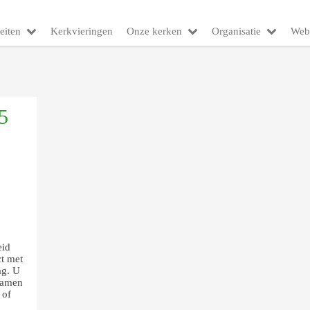
eiten
Kerkvieringen
Onze kerken
Organisatie
Web
5
eid
t met
ag. U
 Samen
 of